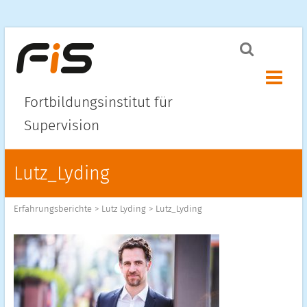
Menü ö
Fortbildungsinstitut für
Supervision
Lutz_Lyding
Erfahrungsberichte
>
Lutz Lyding
>
Lutz_Lyding