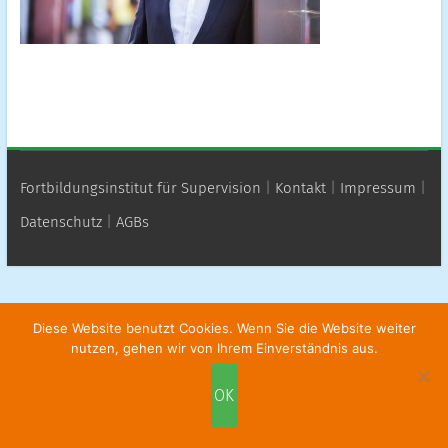
Fortbildungsinstitut für Supervision
|
Kontakt
|
Impressum
|
Datenschutz
|
AGBs
Diese Website benutzt Cookies. Wenn Sie die Website weiter
nutzen, gehen wir von Ihrem Einverständnis aus.
OK