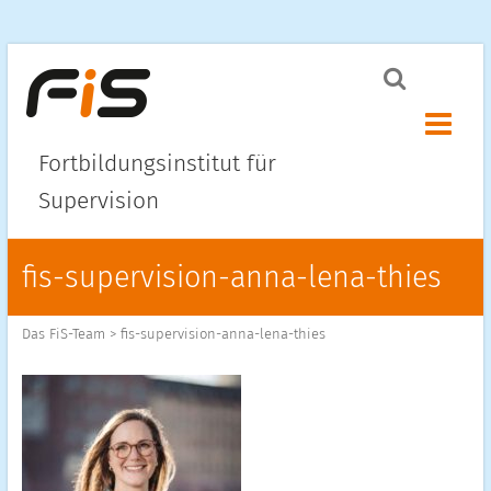
Menü ö
Fortbildungsinstitut für
Supervision
fis-supervision-anna-lena-thies
Das FiS-Team
>
fis-supervision-anna-lena-thies