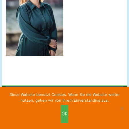
Diese Website benutzt Cookies. Wenn Sie die Website weiter
Fortbildungsinstitut für Supervision
|
Kontakt
|
Impressum
|
nutzen, gehen wir von Ihrem Einverständnis aus.
Datenschutz
|
AGBs
OK