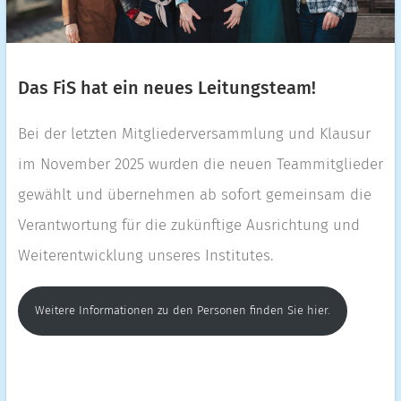
Das FiS hat ein neues Leitungsteam!
Bei der letzten Mitgliederversammlung und Klausur
im November 2025 wurden die neuen Teammitglieder
gewählt und übernehmen ab sofort gemeinsam die
Verantwortung für die zukünftige Ausrichtung und
Weiterentwicklung unseres Institutes.
Weitere Informationen zu den Personen finden Sie hier.