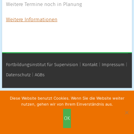
Weitere Termine noch in Planung
Weitere Informationen
Fortbildungsinstitut für Supervision
|
Kontakt
|
Impressum
|
Datenschutz
|
AGBs
Diese Website benutzt Cookies. Wenn Sie die Website weiter
nutzen, gehen wir von Ihrem Einverständnis aus.
OK