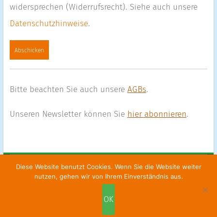
widersprechen (Widerrufsrecht). Siehe auch unsere
Datenschutzhinweise
.
Alternative:
Bitte beachten Sie auch unsere
AGBs
.
Unseren Newsletter können Sie
hier abonnieren
.
Diese Website benutzt Cookies. Wenn Sie die Website weiter
Fortbildungsinstitut für Supervision
|
Kontakt
|
Impressum
|
nutzen, gehen wir von Ihrem Einverständnis aus.
Datenschutz
|
AGBs
OK