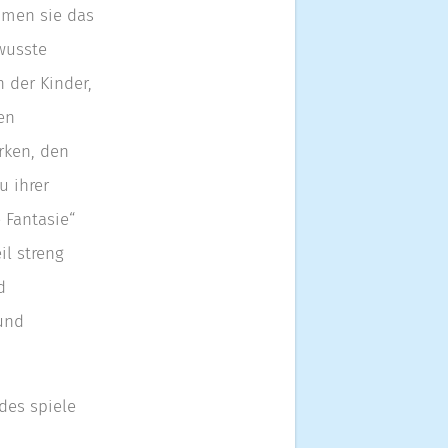
mmen sie das
wusste
 der Kinder,
en
rken, den
u ihrer
 Fantasie“
il streng
d
 und
des spiele