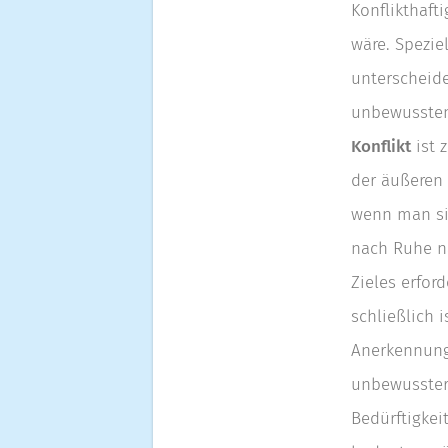
Konflikthaf
wäre. Spezie
unterscheid
unbewussten 
Konflikt
ist 
der äußeren 
wenn man si
nach Ruhe na
Zieles erfor
schließlich 
Anerkennung
unbewusster 
Bedürftigkei