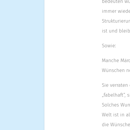
bedeuten wür
immer wieder
Strukturieru
ist und blei
Sowie:
Manche Märc
Wünschen no
Sie verraten
„fabelhaft“,
Solches Wun
Welt ist in 
die Wünsche 