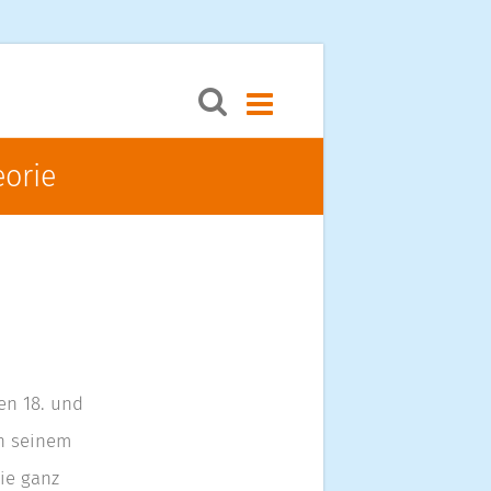
Menü öffnen
eorie
en 18. und
on seinem
ie ganz