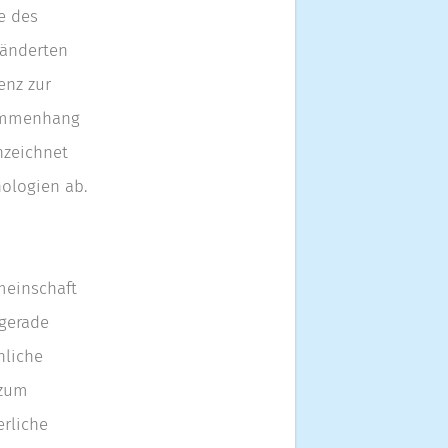
e des
ränderten
enz zur
sammenhang
nzeichnet
hologien ab.
emeinschaft
 gerade
hliche
 zum
erliche