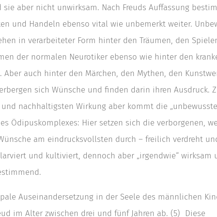
d sie aber nicht unwirksam. Nach Freuds Auffassung besti
ken und Handeln ebenso vital wie unbemerkt weiter. Unbe
ehen in verarbeiteter Form hinter den Träumen, den Spielen
en der normalen Neurotiker ebenso wie hinter den krank
. Aber auch hinter den Märchen, den Mythen, den Kunstwe
erbergen sich Wünsche und finden darin ihren Ausdruck. Z
 und nachhaltigsten Wirkung aber kommt die „unbewusste
es Ödipuskomplexes: Hier setzen sich die verborgenen, we
ünsche am eindrucksvollsten durch – freilich verdreht un
larviert und kultiviert, dennoch aber „irgendwie“ wirksam
estimmend.
ipale Auseinandersetzung in der Seele des männlichen Kin
eud im Alter zwischen drei und fünf Jahren ab. (5) Diese