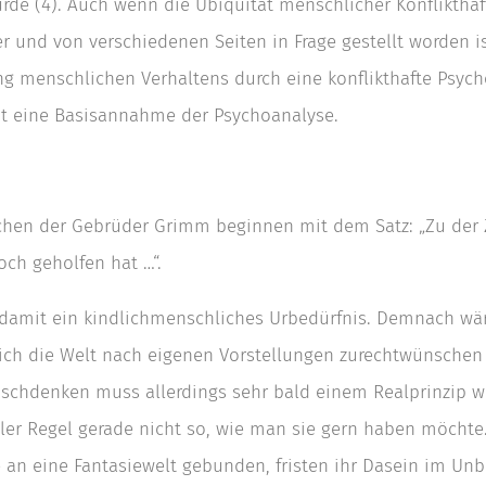
de (4). Auch wenn die Ubiquität menschlicher Konflikthaft
 und von verschiedenen Seiten in Frage gestellt worden is
ng menschlichen Verhaltens durch eine konflikthafte Psy
bt eine Basisannahme der Psychoanalyse.
hen der Gebrüder Grimm beginnen mit dem Satz: „Zu der Z
ch geholfen hat …“.
 damit ein kindlich­menschliches Urbedürfnis. Demnach wä
 sich die Welt nach eigenen Vorstellungen zurechtwünschen
schdenken muss allerdings sehr bald einem Realprinzip w
aller Regel gerade nicht so, wie man sie gern haben möchte
an eine Fantasiewelt gebunden, fristen ihr Dasein im Un