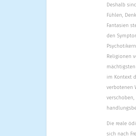
Deshalb sin
Fühlen, Den
Fantasien st
den Symptom
Psychotikern
Religionen v
mächtigsten
im Kontext d
verbotenen W
verschoben, 
handlungsb
Die reale öd
sich nach Fr