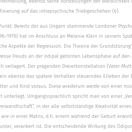
neinteilung, ebenso seine Vorstellungen der Weiblichkeit
ixierung auf das intrapsychische Triebgeschehen (6).
Punkt: Bereits der aus Ungarn stammende Londoner Psycho
896­–1970) hat im Anschluss an Melanie Klein in seinem Spä
che Aspekte der Regression. Die Theorie der Grundstörung“
eresse Freuds an der ödipal getönten Lebensphase auf den
h verlagert. Der prägenden Dreierkonstellation (Vater-Mutt
 ein ebenso das spätere Verhalten steuerndes Erleben der
tter und Kind voraus. Diese wiederum werde von einer m
it unterlegt. Umgangssprachlich spricht man von einer „V
erwandtschaft“, in der alle selbstständige Kreativität eines
wie in einer Matrix, d.h. einem während der Geburt erwo
uster, verankert ist. Die entscheidende Wirkung des Ödip