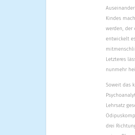
Auseinander
Kindes mache
werden, der 
entwickelt e
mitmenschlic
Letzteres lä
nunmehr hei
Soweit das k
Psychoanaly
Lehrsatz ges
Ödipuskompl
drei Richtung