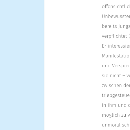
offensichtli
Unbewussten“
bereits Jungs
verpflichtet 
Er interessi
Manifestati
und Verspre
sie nicht – 
zwischen de
triebgesteu
in ihm und d
möglich zu v
unmoralisch 