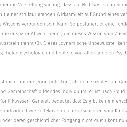
aher die Vorstellung wichtig, dass ein Nichtwissen im Sinn
it einer strukturierenden Wirksamkeit auf Grund eines ve
 Wissens verbunden sein kann. So postuliert er eine Tend
, die er später Abwehr nennt, die dieses Wissen vom Zu
usstsein trennt (3). Dieses „dynamische Unbewusste“ ken
og. Tiefenpsychologie und hebt sie von allen anderen Psyc
st nicht nur ein „zoon politikon“, also ein soziales, auf G
nd Gemeinschaft bildendes Individuum, er ist nach Freud
Konfliktwesen. Generell bedeutet das: Es gibt keine mensc
– individuell wie kollektiv – deren Fortschreiten vom Kind
oder deren geschichtlicher Fortgang nicht durch kontinui