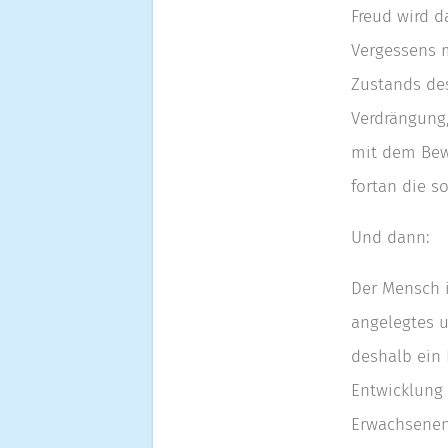
Freud wird d
Vergessens m
Zustands des
Verdrängung
mit dem Bew
fortan die s
Und dann:
Der Mensch i
angelegtes u
deshalb ein 
Entwicklung 
Erwachsenen 