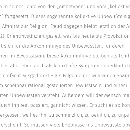
ch in seiner Lehre von den „Archetypen“ und vom „kollektiv
 fortgesetzt. Dieses sogenannte kollektive Unbewußte sig
 Affinität zur Religion. Freud dagegen bleibt letztlich der 
(2). Er entmystifiziert gezielt, was bis heute als Provokation
ert sich für die Abkömmlinge des Unbewussten, für deren
onen im Bewusstsein. Diese Abkömmlinge bleiben als Feh
cher, aber eben auch als krankhafte Symptome unerklärlic
vereinfacht ausgedrückt – als Folgen einer wirksamen Span
m scheinbar rational gesteuerten Bewusstsein und einem
erten Unbewussten versteht. Außerdem will der Mensch ma
urch ihn real passiert, gar nicht wissen. Er sucht es so k
ergessen, weil es ihm zu schmerzlich, zu peinlich, zu unpa
erscheint. So müssen viele Erlebnisse ins Unbewusste ab