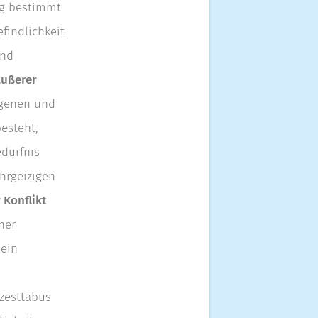
ng bestimmt
findlichkeit
und
äußerer
ngenen und
esteht,
dürfnis
hrgeizigen
 Konflikt
her
 ein
nzesttabus