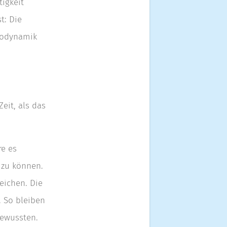
igkeit
t: Die
chodynamik
eit, als das
re es
 zu können.
eichen. Die
. So bleiben
bewussten.