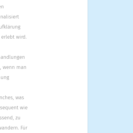
en
nalisiert
Aufklärung
 erlebt wird.
lhandlungen
h, wenn man
nung
nches, was
onsequent wie
ssend, zu
wandern. Für