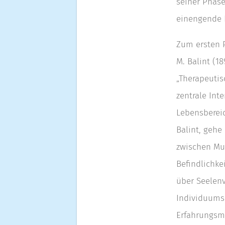
seiner Phase
einengende F
Zum ersten 
M. Balint (1
„Therapeutis
zentrale Int
Lebensbereic
Balint, gehe
zwischen Mu
Befindlichke
über Seelenv
Individuums 
Erfahrungsm