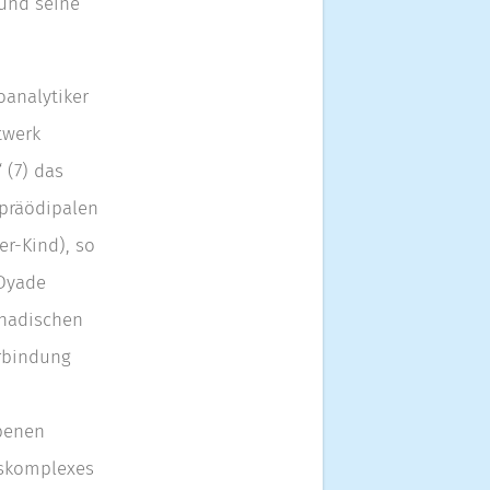
 und seine
analytiker
twerk
 (7) das
 präödipalen
er-Kind), so
 Dyade
onadischen
erbindung
rbenen
uskomplexes