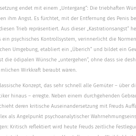
setzung endet mit einem „Untergang“: Die triebhaften Wü
n ihm Angst. Es fürchtet, mit der Entfernung des Penis bes
diesen Trieb repräsentiert. Aus dieser „Kastrationsangst“ h
s ein psychisches Kontrollsystem, verinnerlicht die Normen
hen Umgebung, etabliert ein „Überich“ und bildet ein Ge
sst die ödipalen Wünsche „untergehen“, ohne dass sie desh
mlichen Wirkkraft beraubt wären.
lassische Konzept, das sehr schnell alle Gemüter – über di
tiker hinaus – erregte. Neben einem durchgehenden Gebra
chieht deren kritische Auseinandersetzung mit Freuds Auf
ex als Angelpunkt psychoanalytischer Wahrnehmungseins
en: Kritisch reflektiert wird heute Freuds zeitliche Festleg