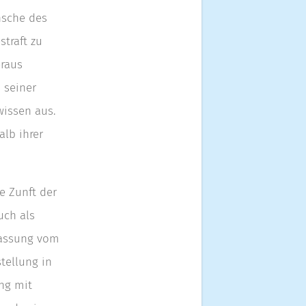
nsche des
traft zu
eraus
 seiner
wissen aus.
alb ihrer
e Zunft der
uch als
fassung vom
tellung in
ung mit