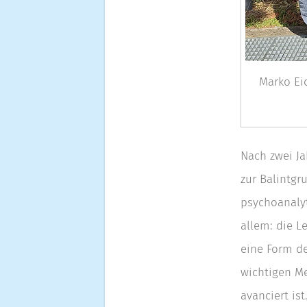
Marko Eic
Nach zwei J
zur Balintg
psychoanalyt
allem: die L
eine Form de
wichtigen Me
avanciert is