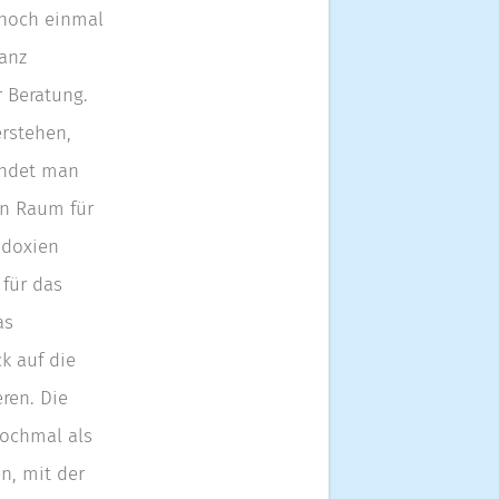
 noch einmal
anz
 Beratung.
erstehen,
findet man
n Raum für
adoxien
 für das
as
k auf die
ren. Die
nochmal als
n, mit der