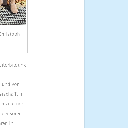
 Christoph
eiterbildung
, und vor
rschafft in
en zu einer
pervisoren
hren in