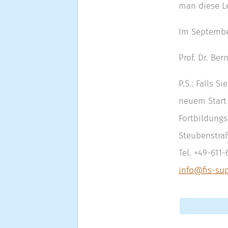
man diese Le
Im Septembe
Prof. Dr. Be
P.S.: Falls 
neuem Start 
Fortbildungs
Steubenstra
Tel. +49-611
info@fis-sup