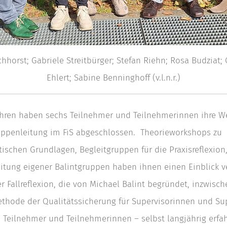
hhorst; Gabriele Streitbürger; Stefan Riehn; Rosa Budziat;
Ehlert; Sabine Benninghoff (v.l.n.r.)
ahren haben sechs Teilnehmer und Teilnehmerinnen ihre W
ruppenleitung im FiS abgeschlossen. Theorieworkshops zu
ischen Grundlagen, Begleitgruppen für die Praxisreflexion
eitung eigener Balintgruppen haben ihnen einen Einblick ve
r Fallreflexion, die von Michael Balint begründet, inzwisch
thode der Qualitätssicherung für Supervisorinnen und Su
t. Teilnehmer und Teilnehmerinnen – selbst langjährig erfa