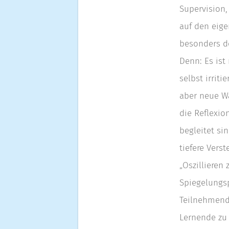
Supervision,
auf den eig
besonders de
Denn: Es ist
selbst irrit
aber neue W
die Reflexio
begleitet si
tiefere Vers
„Oszillieren
Spiegelungsp
Teilnehmend
Lernende zu 