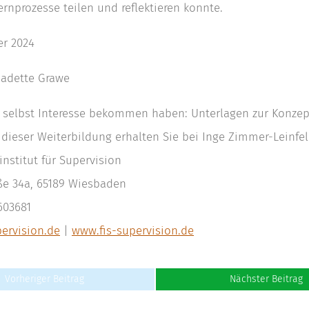
rnprozesse teilen und reflektieren konnte.
r 2024
rnadette Grawe
Sie selbst Interesse bekommen haben: Unterlagen zur Konze
dieser Weiterbildung erhalten Sie bei Inge Zimmer-Leinfe
institut für Supervision
ße 34a, 65189 Wiesbaden
-603681
ervision.de
|
www.fis-supervision.de
Vorheriger Beitrag
Nächster Beitrag