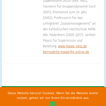
Supervisorin DGSV (seit 1992),
Trainerin für Gruppendynamik (seit
2001), Promotion zum Dr. phil.
(2002), Professorin für das
Lehrgebiet „Sozialmanagement“ an
der Katholischen Hochschule NRW,
Abt. Paderborn (2005–2017), seither
Praxis für Supervision und
Beratung.
www.grawe-netz.de
Bernadette.grawe@t-online.de
Diese Website benutzt Cookies. Wenn Sie die Website weiter
Fortbildungsinstitut für Supervision
|
Kontakt
|
Impressum
|
nutzen, gehen wir von Ihrem Einverständnis aus.
Datenschutz
|
AGBs