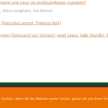
rgang und neue Un-eindeutigkeiten managen?
, Klaus Junghans, Ina Kramer
(Franziska Lamott; Theresia Volk)
gen (Ferdinand von Schirach; Janet Lewis; Saša Stanišić; 
ontakt
|
Impressum
|
Datenschutz
|
AGBs
 Cookies. Wenn Sie die Website weiter nutzen, gehen wir von Ihrem Ei