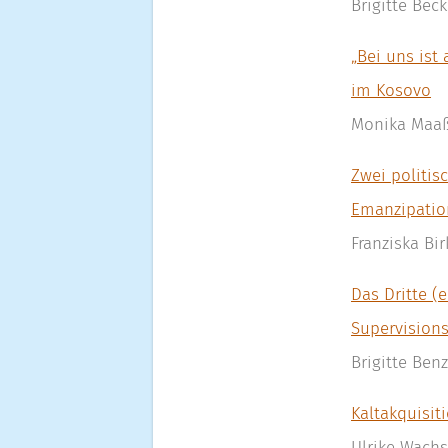
Brigitte Beck
„Bei uns ist
im Kosovo
Monika Maa
Zwei politi
Emanzipatio
Franziska Bi
Das Dritte (
Supervision
Brigitte Ben
Kaltakquisi
Ulrike Wac