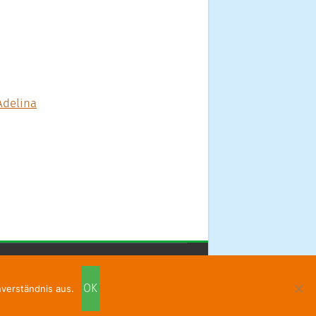
Adelina
OK
nverständnis aus.