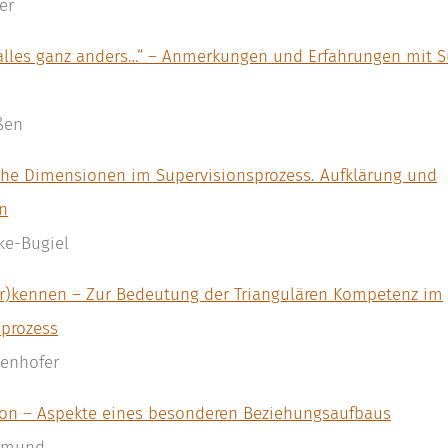
er
 alles ganz anders…“ – Anmerkungen und Erfahrungen mit S
ßen
sche Dimensionen im Supervisionsprozess. Aufklärung und
n
rke-Bugiel
er)kennen – Zur Bedeutung der Triangulären Kompetenz im
sprozess
zenhofer
tion – Aspekte eines besonderen Beziehungsaufbaus
hsmund