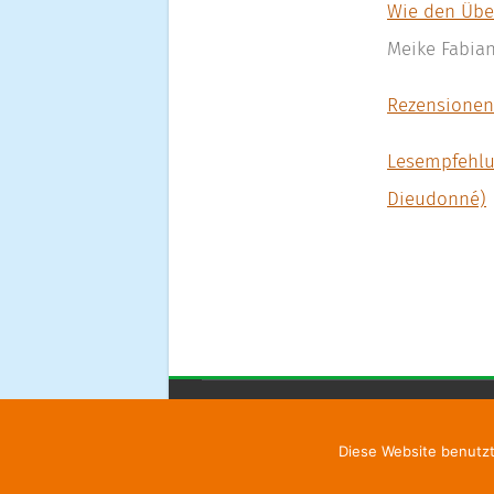
Wie den Übe
Meike Fabian
Rezensionen 
Lesempfehlun
Dieudonné)
Fortbildungsinstitut für Supervision
|
K
Diese Website benutzt