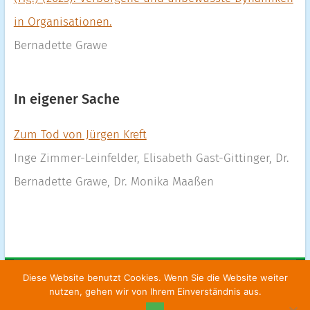
in Organisationen.
Bernadette Grawe
In eigener Sache
Zum Tod von Jürgen Kreft
Inge Zimmer-Leinfelder, Elisabeth Gast-Gittinger, Dr.
Bernadette Grawe, Dr. Monika Maaßen
Diese Website benutzt Cookies. Wenn Sie die Website weiter
Fortbildungsinstitut für Supervision
|
Kontakt
|
Impressum
|
nutzen, gehen wir von Ihrem Einverständnis aus.
Datenschutz
|
AGBs